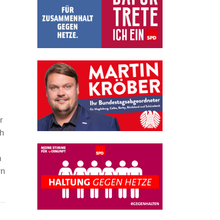
r
ch
m
rn