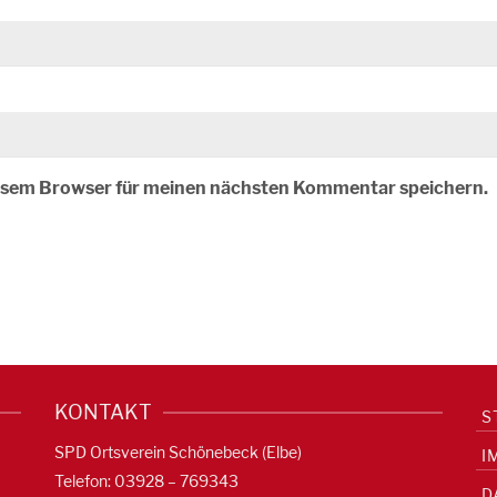
iesem Browser für meinen nächsten Kommentar speichern.
KONTAKT
S
SPD Ortsverein Schönebeck (Elbe)
I
Telefon: 03928 – 769343
D