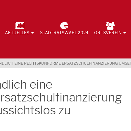
AKTUELLES
STADTRATSWAHL 2024
ORTSVEREIN
NDLICH EINE RECHTSKONFORME ERSATZSCHULFINANZIERUNG UMSETZ
dlich eine
rsatzschulfinanzierung
ussichtslos zu