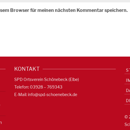
iesem Browser für meinen nächsten Kommentar speichern.
KONTAKT
S
SPD Ortsverein Schönebeck (Elbe)
I
Telefon: 03928 – 769343
D
E-Mail:
info@spd-schoenebeck.de
D
e
© 
n
Sc