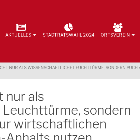
AKTUELLES
STADTRATSWAHL 2024
ORTSVEREIN
CHT NUR ALS WISSENSCHAFTLICHE LEUCHTTÜRME, SONDERN AUCH 
 nur als
e Leuchttürme, sondern
ur wirtschaftlichen
-Anhalts nutzen