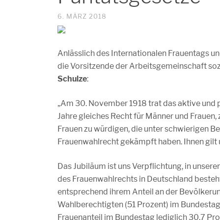
6. MÄRZ 2018
Anlässlich des Internationalen Frauentags u
die Vorsitzende der Arbeitsgemeinschaft so
Schulze
:
„Am 30. November 1918 trat das aktive und p
Jahre gleiches Recht für Männer und Frauen, z
Frauen zu würdigen, die unter schwierigen B
Frauenwahlrecht gekämpft haben. Ihnen gilt u
Das Jubiläum ist uns Verpflichtung, in unse
des Frauenwahlrechts in Deutschland besteh
entsprechend ihrem Anteil an der Bevölkerun
Wahlberechtigten (51 Prozent) im Bundestag
Frauenanteil im Bundestag lediglich 30,7 Pr