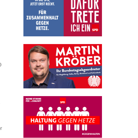
0
g
r