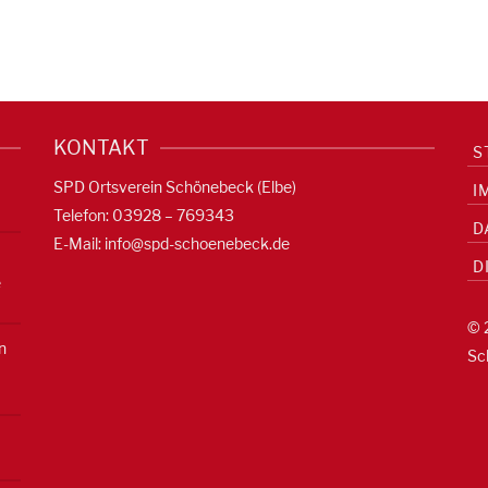
KONTAKT
S
SPD Ortsverein Schönebeck (Elbe)
I
Telefon: 03928 – 769343
D
E-Mail:
info@spd-schoenebeck.de
D
e
© 
n
Sc