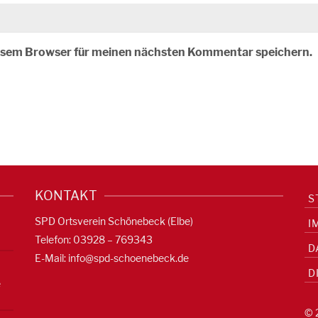
iesem Browser für meinen nächsten Kommentar speichern.
KONTAKT
S
SPD Ortsverein Schönebeck (Elbe)
I
Telefon: 03928 – 769343
D
E-Mail:
info@spd-schoenebeck.de
D
e
© 