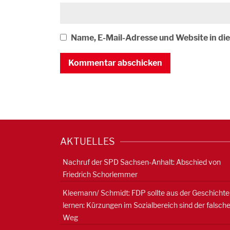
Name, E-Mail-Adresse und Website in d
AKTUELLES
Nachruf der SPD Sachsen-Anhalt: Abschied von
Friedrich Schorlemmer
Kleemann/ Schmidt: FDP sollte aus der Geschichte
lernen: Kürzungen im Sozialbereich sind der falsch
Weg