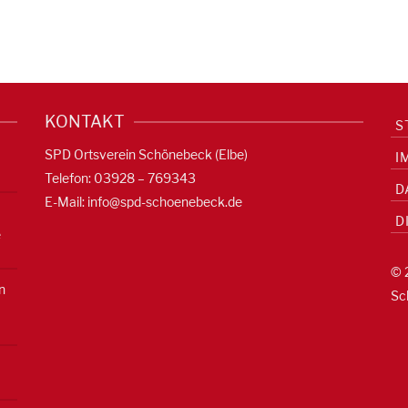
KONTAKT
S
SPD Ortsverein Schönebeck (Elbe)
I
Telefon: 03928 – 769343
D
E-Mail:
info@spd-schoenebeck.de
D
e
© 
n
Sc