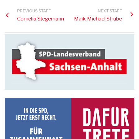
PREVIOUS STAFF
NEXT STAFF
Cornelia Stegemann
Maik-Michael Strube